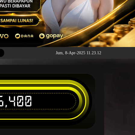
Jum, 8-Apr-2025 11.23.12
aan Terjadwal: AdvantPlay Mini Game pada 17-Agt-2025 dari 20.03.37 sampai 08-Agt-2026 2
5,400