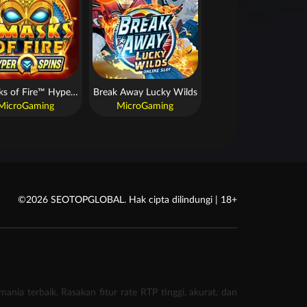
9 Masks of Fire™ HyperSpins™
Break Away Lucky Wilds
MicroGaming
MicroGaming
©2026 SEOTOPGLOBAL. Hak cipta dilindungi | 18+
ania terbaik. Rasakan fitur rate RTP tinggi, akurat, dan