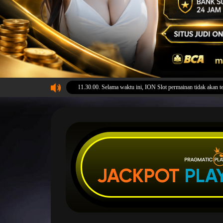
3-Des-2025 dari 07.30.00 sampai 11.30.00. Selama waktu ini, ION Slot permainan tidak akan
JACKPOT
PLA