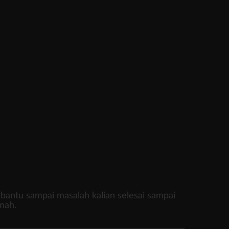
bantu sampai masalah kalian selesai sampai
mah.