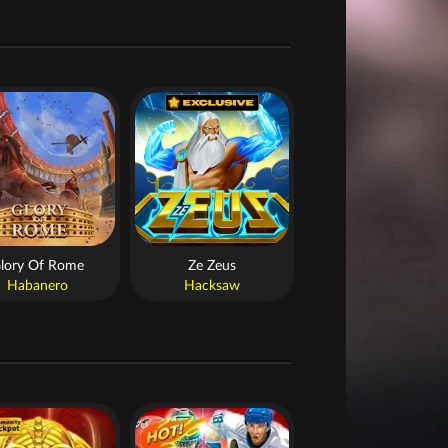
lory Of Rome
Ze Zeus
Habanero
Hacksaw