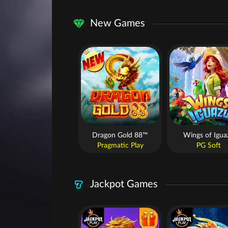
New Games
Dragon Gold 88™
Wings of Igua
Pragmatic Play
PG Soft
Jackpot Games