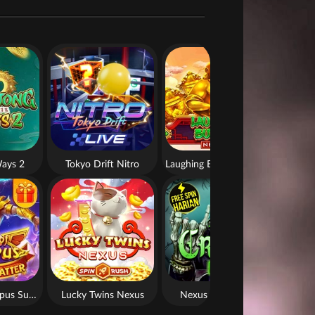
ays 2
Tokyo Drift Nitro
Laughing Buddha Nexus
Cand
Gates of Olympus Super Scatter
Lucky Twins Nexus
Nexus The Crypt