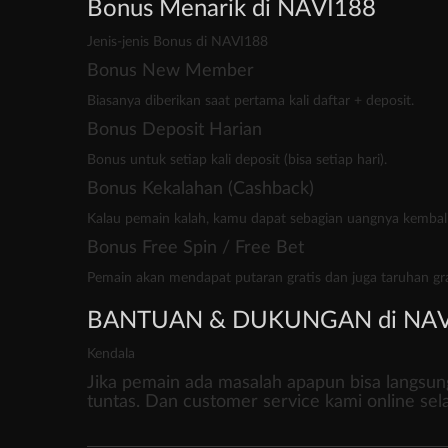
Bonus Menarik di NAVI188
Jenis-jenis Bonus di NAVI188
Bonus New Member
Biasanya diberikan saat pertama kali daftar + deposit.
Bonus Deposit Harian
Bonus untuk setiap kali deposit (bisa setiap hari).
Bonus Kekalahan (Cashback)
Kalau pemain kalah, kamu dapat sebagian uangnya kembali
Bonus Free Spin / Free Bet
Pemain akan mendapat putaran gratis dan juga taruhan gra
BANTUAN & DUKUNGAN di NAV
Kendala
Jika pemain ada masalah apapun bisa langsun
tuntas. Dan customer service kami online sel