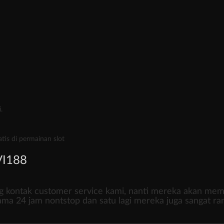
.
tis di permainan slot
I188
g kontak customer service kami, nanti mereka akan mem
ama 24 jam nontstop dan satu lagi mereka juga sangat ra