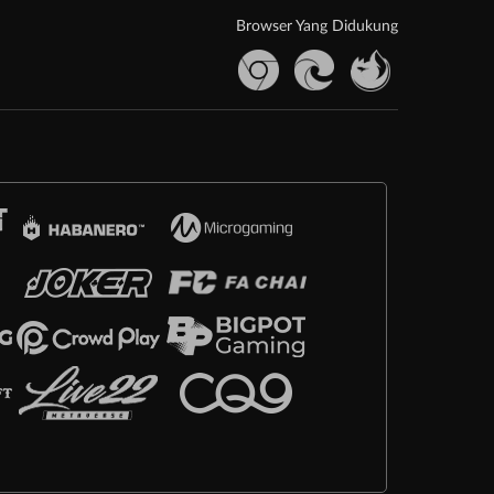
Browser Yang Didukung