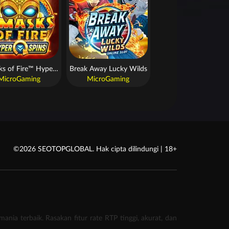
9 Masks of Fire™ HyperSpins™
Break Away Lucky Wilds
MicroGaming
MicroGaming
©2026 SEOTOPGLOBAL. Hak cipta dilindungi | 18+
ania terbaik. Rasakan fitur rate RTP tinggi, akurat, dan