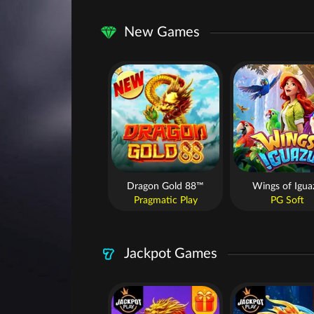
New Games
Dragon Gold 88™
Wings of Igua
Pragmatic Play
PG Soft
Jackpot Games