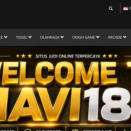
CE
TOGEL
OLAHRAGA
CRASH GAME
ARCADE