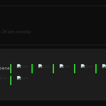
a 24 jam nonstop