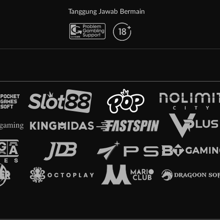
Tanggung Jawab Bermain