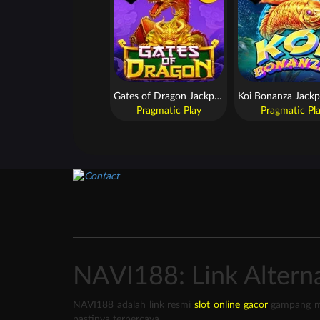
Gates of Dragon Jackpot Play
Pragmatic Play
Pragmatic Pl
NAVI188: Link Alterna
NAVI188 adalah link resmi
slot online gacor
gampang men
pastinya terpercaya.