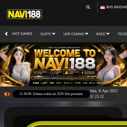
BHS INDONE
HOT GAMES
SLOTS
LIVE CASINO
RACE
TOG
Jum, 8-Apr-2025
.30.00 sampai 11.30.00. Selama waktu ini, ION Slot permainan tidak akan tersedia. Kami m
11.23.12