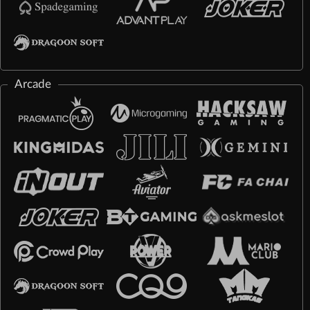
Arcade