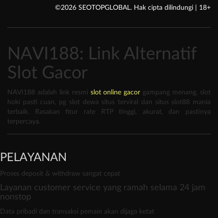
©2026 SEOTOPGLOBAL. Hak cipta dilindungi | 18+
NAVI188: Link Alternatif
Slot Gacor
NAVI188 adalah link resmi
slot online gacor
gampang menang, slot
hoki pasti cuan, pg slot dewa situs terviral dan situs slot88 mania
terbaik. Rasakan fitur rate RTP tinggi, akurat, dan pastinya
terpercaya.
PELAYANAN
Proses deposit & withdraw sangat cepat
Layanan customer service yang ramah selama 24 jam
nonstop
Data pribadi dan transaksi pemain akan dijaga ketat