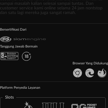
sampai masalah kalian selesai sampai tuntas. Dan
customer service kami online selama 24 jam nontstop
dan satu lagi mereka juga sangat ramah.
Bersertifikasi Dari
Tanggung Jawab Bermain
Browser Yang Didukung
Platform Penyedia Layanan
Slots