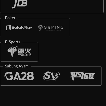
Poker
E-Sports
Sabung Ayam