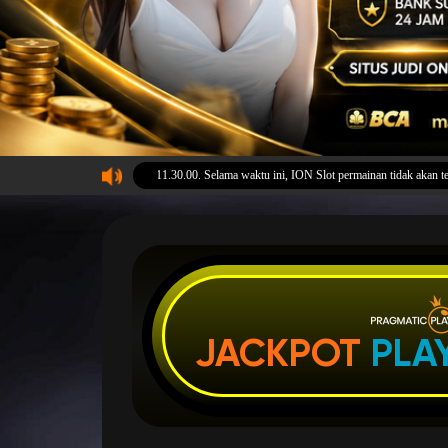
3-Des-2025 dari 07.30.00 sampai 11.30.00. Selama waktu ini, ION Slot permainan tidak akan
JACKPOT
PLA