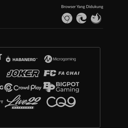
Browser Yang Didukung