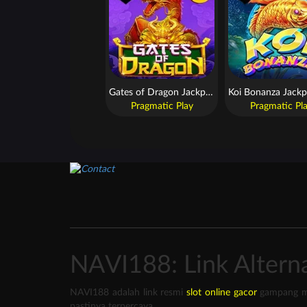
Gates of Dragon Jackpot Play
Pragmatic Play
Pragmatic Pl
NAVI188: Link Alterna
NAVI188 adalah link resmi
slot online gacor
gampang men
pastinya terpercaya.