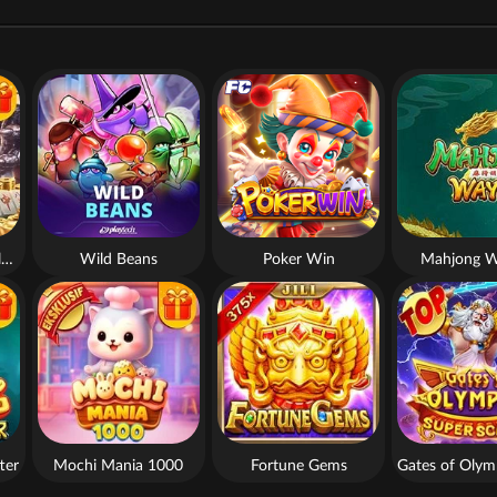
Mahjong Wins 3 – Black Scatter
Wild Beans
Poker Win
Mahjong W
ter
Mochi Mania 1000
Fortune Gems