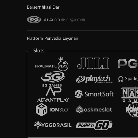
Bersertifikasi Dari
Platform Penyedia Layanan
Slots