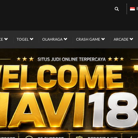
CE
TOGEL
OLAHRAGA
CRASH GAME
ARCADE