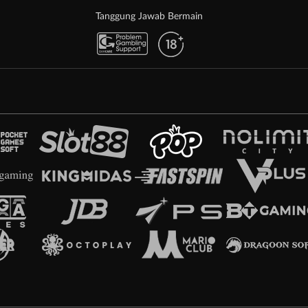
Tanggung Jawab Bermain