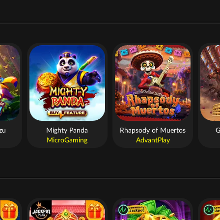
zu
Mighty Panda
Rhapsody of Muertos
G
MicroGaming
AdvantPlay