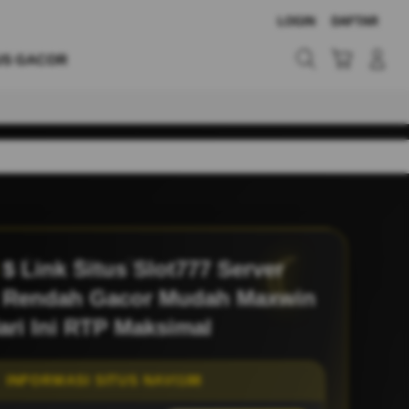
LOGIN
DAFTAR
Cari
Troli
Login/Sign-Up
US GACOR
Cari
LIVE CHAT
24/7
8
$ Link Situs Slot777 Server
 Rendah Gacor Mudah Maxwin
ari Ini RTP Maksimal
INFORMASI SITUS NAVI188