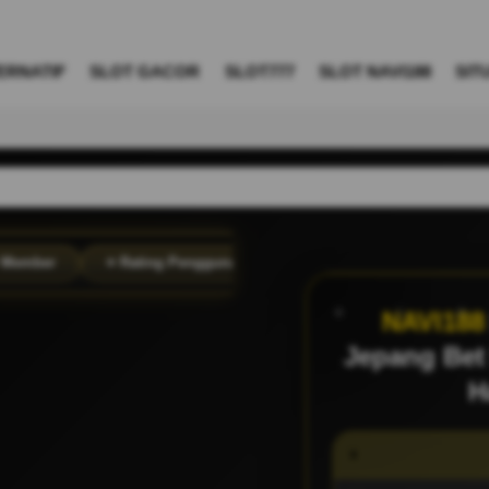
TERNATIF
SLOT GACOR
SLOT777
SLOT NAVI188
SIT
r
⭐ Rating Pengguna 4.9/5
🏆 777 Juta Total Pengguna
NAVI18
Jepang Bet
H