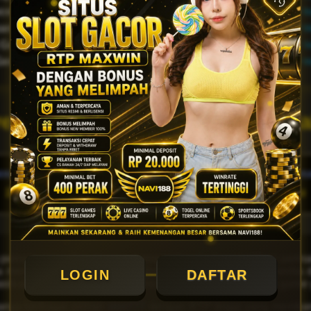
ncess
76%
📍 B
anza
66%
📍 M
 Gold
93%
📍 S
Gems
82%
📍 M
ver Jepang dengan Bet Renda
MINIMAL DEPOSIT
MINIMAL WITHDR
20.000 Ribu
25.000 Ribu
ara pemain slot online karena menawarkan berbagai pilihan p
isa menikmati beragam game slot online terbaru yang tersedia 
LOGIN
DAFTAR
mendasikan oleh para pemain karena dikenal memiliki banyak ga
anya berbagai pilihan
slot777
dengan RTP tinggi yang memban