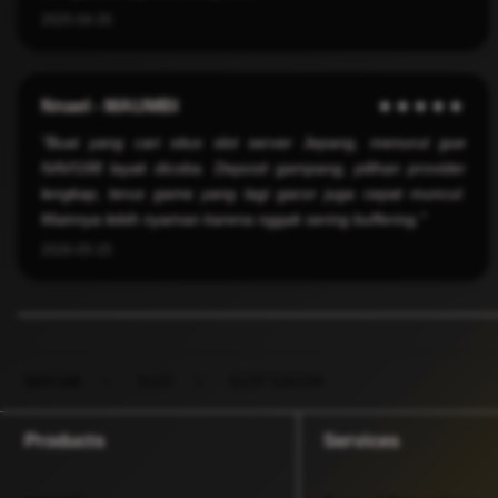
2025-04-20
Nnael - MAUMBI
★★★★★
"Buat yang cari situs slot server Jepang, menurut gue
NAVI188 layak dicoba. Deposit gampang, pilihan provider
lengkap, terus game yang lagi gacor juga cepat muncul.
Mainnya lebih nyaman karena nggak sering buffering."
2026-05-25
NAVI188
>
SLOT
>
SLOT GACOR
Footer Navigation
Products
Services