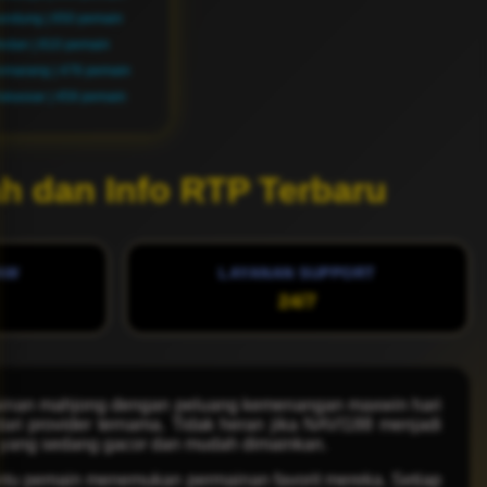
andung | 631 pemain
edan | 819 pemain
emarang | 516 pemain
akassar | 472 pemain
h dan Info RTP Terbaru
AW
LAYANAN SUPPORT
24/7
ermainan mahjong dengan peluang kemenangan maxwin hari
dari provider ternama. Tidak heran jika NAVI188 menjadi
me yang sedang gacor dan mudah dimainkan.
tu pemain menemukan permainan favorit mereka. Setiap