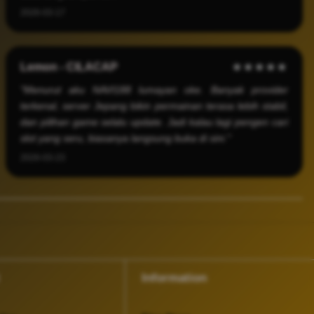
2026-03-17
Lemon - CILACAP
★★★★★
"Menurut aku NAVI188 lumayan oke. Banyak provider
terkenal, server Jepang bikin permainan terasa lebih stabil,
dan pilihan game selalu update. Jadi kalau lagi pengen cari
slot yang seru, biasanya langsung buka di sini."
2026-03-23
Information