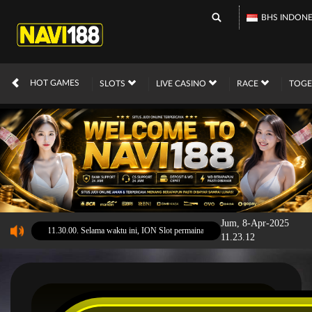
BHS INDONE
HOT GAMES
SLOTS
LIVE CASINO
RACE
TOG
Jum, 8-Apr-2025
.30.00 sampai 11.30.00. Selama waktu ini, ION Slot permainan tidak akan tersedia. Kami m
11.23.12