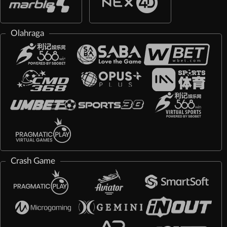
Olahraga
Crash Game