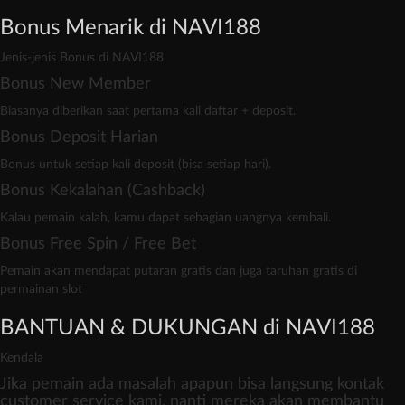
Bonus Menarik di NAVI188
Jenis-jenis Bonus di NAVI188
Bonus New Member
Biasanya diberikan saat pertama kali daftar + deposit.
Bonus Deposit Harian
Bonus untuk setiap kali deposit (bisa setiap hari).
Bonus Kekalahan (Cashback)
Kalau pemain kalah, kamu dapat sebagian uangnya kembali.
Bonus Free Spin / Free Bet
Pemain akan mendapat putaran gratis dan juga taruhan gratis di
permainan slot
BANTUAN & DUKUNGAN di NAVI188
Kendala
Jika pemain ada masalah apapun bisa langsung kontak
customer service kami, nanti mereka akan membantu