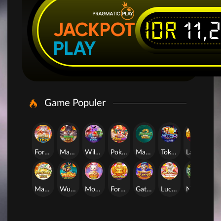
IDR
11,
JACKPOT
PLAY
Game Populer
Fortune of Olympus
Mahjong Wins 3 – Black Scatter
Wild Beans
Poker Win
Mahjong Ways 2
Tokyo Drift Nitro
Laughing Buddha Nexus
Mahjong Ways
Wukong - Black Scatter
Mochi Mania 1000
Fortune Gems
Gates of Olympus Super Scatter
Lucky Twins Nexus
Nexus The Crypt
Ne