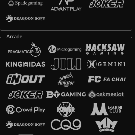
Arcade