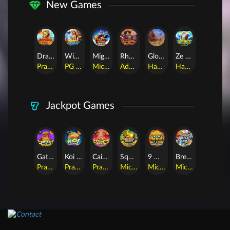
New Games
Dragon Gold 88™
Wings of Iguazu
Mighty Panda
Rhapsody of Muertos
Glory Of Rome
Ze Zeus
Pragmatic Play
PG Soft
MicroGaming
AdvantPlay
Habanero
Hacksaw
Jackpot Games
Gates of Dragon Jackpot Play
Koi Bonanza Jackpot Play
Caishen's Gems Jackpot Play
Squealin' Riches
9 Masks of Fire™ HyperSpins™
Break Away Lucky Wilds
Pragmatic Play
Pragmatic Play
Pragmatic Play
MicroGaming
MicroGaming
MicroGaming