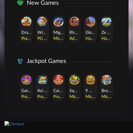
New Games
Dragon Gold 88™
Wings of Iguazu
Mighty Panda
Rhapsody of Muertos
Glory Of Rome
Ze Zeus
Pragmatic Play
PG Soft
MicroGaming
AdvantPlay
Habanero
Hacksaw
Jackpot Games
Gates of Dragon Jackpot Play
Koi Bonanza Jackpot Play
Caishen's Gems Jackpot Play
Squealin' Riches
9 Masks of Fire™ HyperSpins™
Break Away Lucky Wilds
Pragmatic Play
Pragmatic Play
Pragmatic Play
MicroGaming
MicroGaming
MicroGaming