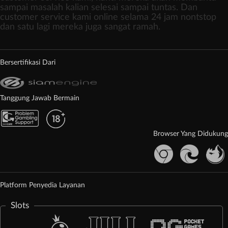
sampai masalah kalian selesai sampai tuntas. Dan
customer service kami online selama 24 jam nontstop
dan satu lagi mereka juga sangat ramah.
Bersertifikasi Dari
Tanggung Jawab Bermain
Browser Yang Didukung
Platform Penyedia Layanan
Slots