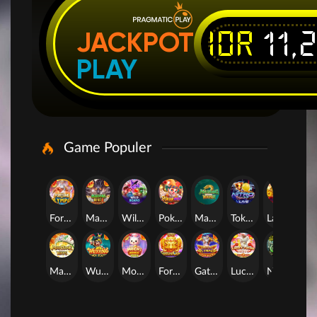
IDR
11,
JACKPOT
PLAY
Game Populer
Fortune of Olympus
Mahjong Wins 3 – Black Scatter
Wild Beans
Poker Win
Mahjong Ways 2
Tokyo Drift Nitro
Laughing Buddha Nexus
Mahjong Ways
Wukong - Black Scatter
Mochi Mania 1000
Fortune Gems
Gates of Olympus Super Scatter
Lucky Twins Nexus
Nexus The Crypt
Ne