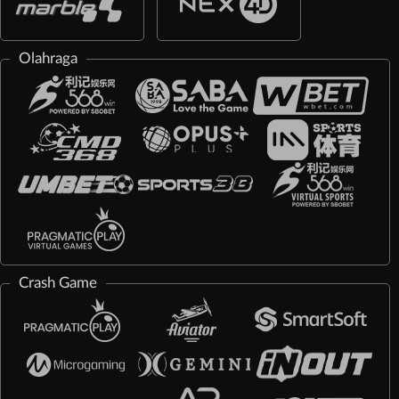
Olahraga
Crash Game