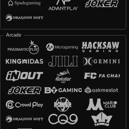
Arcade