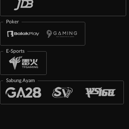
Poker
E-Sports
Sabung Ayam